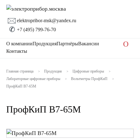
🖂
elektropribor-msk@yandex.ru
✆
+7 (495) 799-76-70
O
О компании
Продукция
Партнёры
Вакансии
Контакты
Главная страница
Продукция
Цифровые приборы
>
>
>
Лабораторные цифровые приборы
Вольтметры ПрофКиП
>
>
ПрофКиП В7-65М
ПрофКиП В7-65М