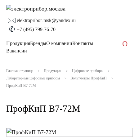
🖂
elektropribor-msk@yandex.ru
✆
+7 (495) 799-76-70
O
Продукция
Бренды
О компании
Контакты
Вакансии
Главная страница
Продукция
Цифровые приборы
>
>
>
Лабораторные цифровые приборы
Вольтметры ПрофКиП
>
>
ПрофКиП В7-72М
ПрофКиП В7-72М