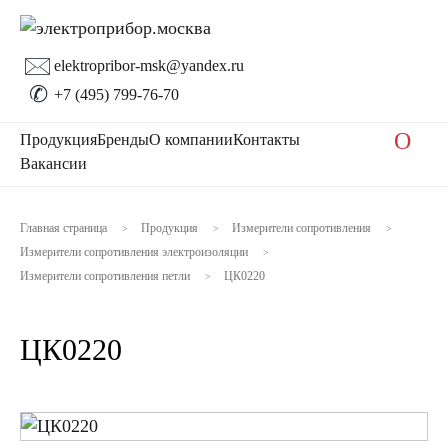
🖂
elektropribor-msk@yandex.ru
✆
+7 (495) 799-76-70
O
Продукция
Бренды
О компании
Контакты
Вакансии
Главная страница
Продукция
Измерители сопротивления
>
>
>
Измерители сопротивления электроизоляции
>
Измерители сопротивления петли
ЦК0220
>
ЦК0220