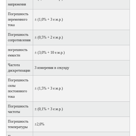
напряжения
Погрешность
переменного
± (1,0% + 3 е.м.р.)
тока
Погрешность
± (0,5% + 2 е.м.р.)
сопротивления
погрешность
± (3,0% + 10 е.м.р.)
емкости
Частота
3 измерения в секунду
дискретизации
Погрешность
силы
± (1,5% + 3 е.м.р.)
постоянного
тока
Погрешность
± (0,1% + 3 е.м.р.)
частоты
Погрешность
±2,0%
температуры