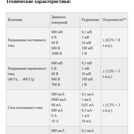
Технические характеристики:
Диапазон
Величина
Разрешение
Погрешность**
измерений
600 мВ
0,1 мВ
6 В
1 мВ
Напряжение постоянного
± (0,5% + 8
60 В
10 мВ
тока
е.м.р.)
600 В
100 мВ
1000 В
1 В
600 мВ
0,1 мВ
Напряжение переменного
6 В
1 мВ
± (1,0% + 3
тока
60 В
10 мВ
е.м.р.)
(40 Гц … 400 Гц)
600 В
100 мВ
700 В
1 В
600 мкА
0,1 мкА
6000 мкА
1 мкА
60 мА
0,01 мА
± (1,5% + 3
Сила постоянного тока
600 мА
0,1 мА
е.м.р.)
6 А
1 мА
10 А
10 мА
600 мкА
0,1 мкА