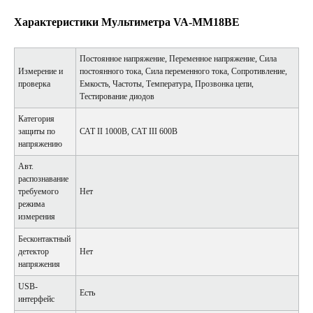
Характеристики Мультиметра VA-MM18ВЕ
Постоянное напряжение, Переменное напряжение, Сила
Измерение и
постоянного тока, Сила переменного тока, Сопротивление,
проверка
Емкость, Частоты, Температура, Прозвонка цепи,
Тестирование диодов
Категория
защиты по
САТ II 1000В, САТ III 600В
напряжению
Авт.
распознавание
требуемого
Нет
режима
измерения
Бесконтактный
детектор
Нет
напряжения
USB-
Есть
интерфейс