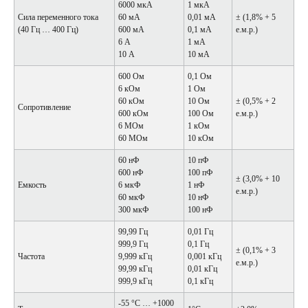
6000 мкА
1 мкА
Сила переменного тока
60 мА
0,01 мА
± (1,8% + 5
(40 Гц … 400 Гц)
600 мА
0,1 мА
е.м.р.)
6 А
1 мА
10 А
10 мА
600 Ом
0,1 Ом
6 кОм
1 Ом
60 кОм
10 Ом
± (0,5% + 2
Сопротивление
600 кОм
100 Ом
е.м.р.)
6 МОм
1 кОм
60 МОм
10 кОм
60 нФ
10 пФ
600 нФ
100 пФ
± (3,0% + 10
Емкость
6 мкФ
1 нФ
е.м.р.)
60 мкФ
10 нФ
300 мкФ
100 нФ
99,99 Гц
0,01 Гц
999,9 Гц
0,1 Гц
± (0,1% + 3
Частота
9,999 кГц
0,001 кГц
е.м.р.)
99,99 кГц
0,01 кГц
999,9 кГц
0,1 кГц
-55 °C … +1000