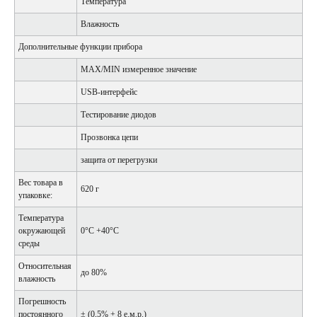
Температура
Влажность
Дополнительные функции прибора
MAX/MIN измеренное значение
USB-интерфейс
Тестирование диодов
Прозвонка цепи
защита от перегрузки
Вес товара в
620 г
упаковке:
Температура
окружающей
0°C +40°C
среды
Относительная
до 80%
влажность
Погрешность
постоянного
± (0,5% + 8 е.м.р.)