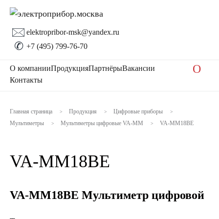
🖂
elektropribor-msk@yandex.ru
✆
+7 (495) 799-76-70
O
О компании
Продукция
Партнёры
Вакансии
Контакты
Главная страница
Продукция
Цифровые приборы
>
>
>
Мультиметры
Мультиметры цифровые VA-MM
VA-MM18ВЕ
>
>
VA-MM18ВЕ
VA-MM18ВЕ Мультиметр цифровой