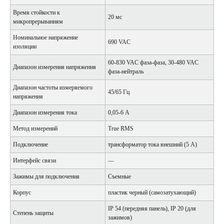
Время стойкости к
20 мс
микропрерываниям
Номинальное напряжение
690 VAC
изоляции
60-830 VAC фаза-фаза, 30-480 VAC
Диапазон измерения напряжения
фаза-нейтраль
Диапазон частоты измеряемого
45/65 Гц
напряжения
Диапазон измерения тока
0,05-6 А
Метод измерений
True RMS
Подключение
трансформатор тока внешний (5 A)
Интерфейс связи
—
Зажимы для подключения
Съемные
Корпус
пластик черный (самозатухающий)
IP 54 (передняя панель), IP 20 (для
Степень защиты
зажимов)