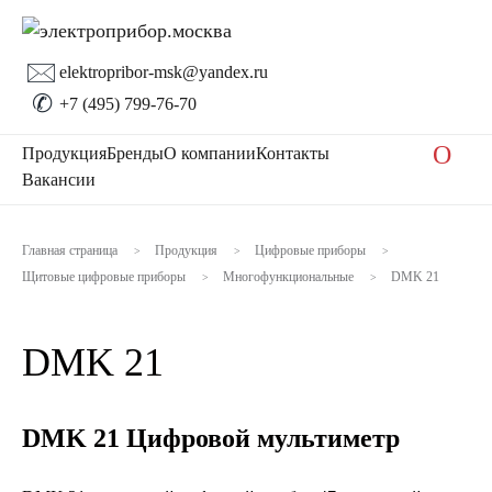
🖂
elektropribor-msk@yandex.ru
✆
+7 (495) 799-76-70
O
Продукция
Бренды
О компании
Контакты
Вакансии
Главная страница
Продукция
Цифровые приборы
>
>
>
Щитовые цифровые приборы
Многофункциональные
DMK 21
>
>
DMK 21
DMK 21 Цифровой мультиметр