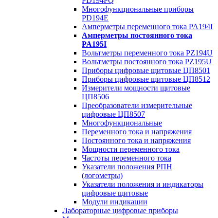
PD194PQ
Многофункциональные приборы
PD194E
Амперметры переменного тока PA194I
Амперметры постоянного тока
PA195I
Вольтметры переменного тока PZ194U
Вольтметры постоянного тока PZ195U
Приборы цифровые щитовые ЦП8501
Приборы цифровые щитовые ЦП8512
Измерители мощности щитовые
ЦП8506
Преобразователи измерительные
цифровые ЦП8507
Многофункциональные
Переменного тока и напряжения
Постоянного тока и напряжения
Мощности переменного тока
Частоты переменного тока
Указатели положения РПН
(логометры)
Указатели положения и индикаторы
цифровые щитовые
Модули индикации
Лабораторные цифровые приборы