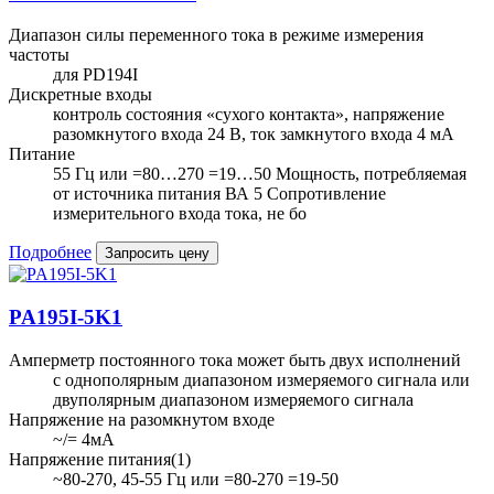
Диапазон силы переменного тока в режиме измерения
частоты
для PD194I
Дискретные входы
контроль состояния «сухого контакта», напряжение
разомкнутого входа 24 В, ток замкнутого входа 4 мА
Питание
55 Гц или =80…270 =19…50 Мощность, потребляемая
от источника питания ВА 5 Сопротивление
измерительного входа тока, не бо
Подробнее
Запросить цену
PA195I-5K1
Амперметр постоянного тока может быть двух исполнений
с однополярным диапазоном измеряемого сигнала или
двуполярным диапазоном измеряемого сигнала
Напряжение на разомкнутом входе
~/= 4мА
Напряжение питания(1)
~80-270, 45-55 Гц или =80-270 =19-50