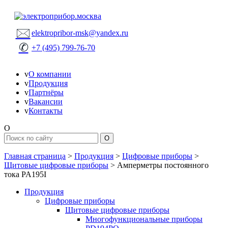
🖂
elektropribor-msk@yandex.ru
✆
+7 (495) 799-76-70
v
О компании
v
Продукция
v
Партнёры
v
Вакансии
v
Контакты
O
Главная страница
>
Продукция
>
Цифровые приборы
>
Щитовые цифровые приборы
>
Амперметры постоянного
тока PA195I
Продукция
Цифровые приборы
Щитовые цифровые приборы
Многофункциональные приборы