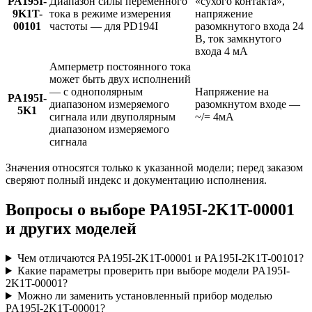
PA195I-
Диапазон силы переменного
«сухого контакта»,
9K1T-
тока в режиме измерения
напряжение
00101
частоты — для PD194I
разомкнутого входа 24
В, ток замкнутого
входа 4 мА
Амперметр постоянного тока
может быть двух исполнений
— с однополярным
Напряжение на
PA195I-
диапазоном измеряемого
разомкнутом входе —
5K1
сигнала или двуполярным
~/= 4мА
диапазоном измеряемого
сигнала
Значения относятся только к указанной модели; перед заказом
сверяют полный индекс и документацию исполнения.
Вопросы о выборе PA195I-2K1T-00001
и других моделей
Чем отличаются PA195I-2K1T-00001 и PA195I-2K1T-00101?
Какие параметры проверить при выборе модели PA195I-
2K1T-00001?
Можно ли заменить установленный прибор моделью
PA195I-2K1T-00001?