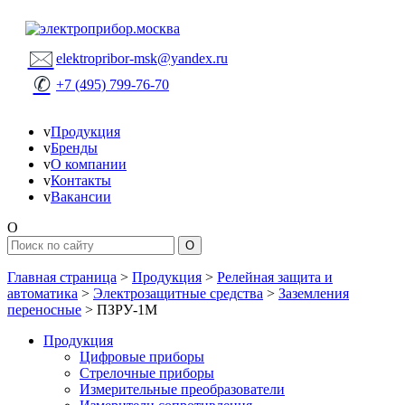
🖂
elektropribor-msk@yandex.ru
✆
+7 (495) 799-76-70
v
Продукция
v
Бренды
v
О компании
v
Контакты
v
Вакансии
O
Главная страница
>
Продукция
>
Релейная защита и
автоматика
>
Электрозащитные средства
>
Заземления
переносные
>
ПЗРУ-1М
Продукция
Цифровые приборы
Стрелочные приборы
Измерительные преобразователи