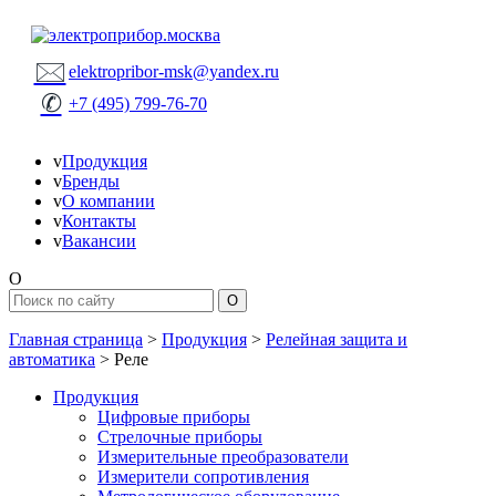
🖂
elektropribor-msk@yandex.ru
✆
+7 (495) 799-76-70
v
Продукция
v
Бренды
v
О компании
v
Контакты
v
Вакансии
O
Главная страница
>
Продукция
>
Релейная защита и
автоматика
>
Реле
Продукция
Цифровые приборы
Стрелочные приборы
Измерительные преобразователи
Измерители сопротивления