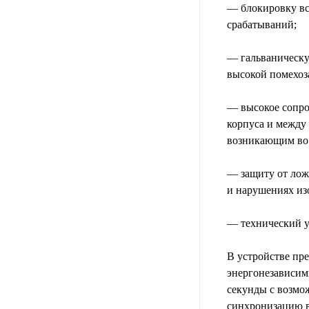
— блокировку вс
срабатываний;
— гальваническую
высокой помехо
— высокое сопро
корпуса и между
возникающим во
— защиту от лож
и нарушениях из
— технический у
В устройстве пр
энергонезависимы
секунды с возмо
синхронизацию в