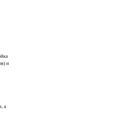
ойка
в) и
х
, а