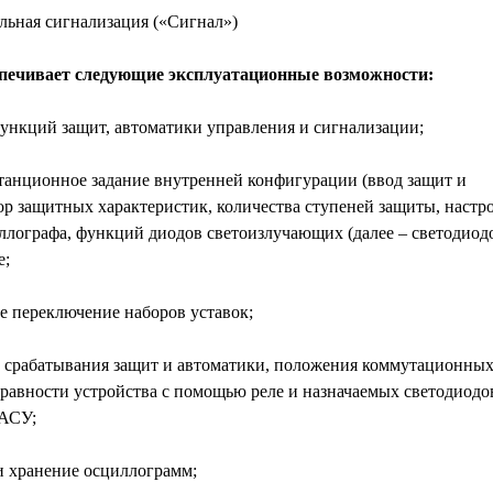
ьная сигнализация («Сигнал»)
спечивает следующие эксплуатационные возможности:
нкций защит, автоматики управления и сигнализации;
танционное задание внутренней конфигурации (ввод защит и
ор защитных характеристик, количества ступеней защиты, настр
ллографа, функций диодов светоизлучающих (далее – светодиодо
е;
 переключение наборов уставок;
срабатывания защит и автоматики, положения коммутационны
равности устройства с помощью реле и назначаемых светодиодов
 АСУ;
 хранение осциллограмм;