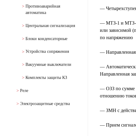
Противоаварийная
— Четырехступе
автоматика
— МТЗ-1 и МТЗ-2
Центральная сигнализация
или зависимой (
по напряжению
Блоки конденсаторные
Устройства сопряжения
— Направленная
Вакуумные выключатели
— Автоматическ
Направленная за
Комплекты защиты КЗ
— ОЗЗ по сумме 
Реле
отношению токов
Электрозащитные средства
— ЗМН с действи
— Прием сигнало