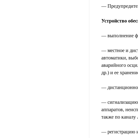
— Предупредител
Устройство обе
— выполнение фу
— местное и дис
автоматики, выб
аварийного осци
др.) и ее хранени
— дистанционное
— сигнализацию 
аппаратов, неисп
также по каналу
— регистрацию и