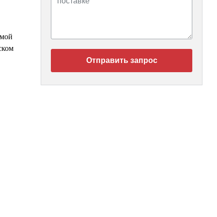
имой
ском
Отправить запрос