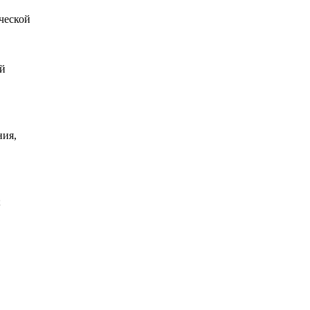
ческой
й
ния,
;