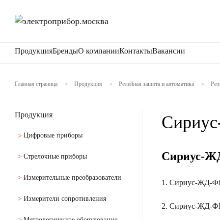
Продукция
Бренды
О компании
Контакты
Вакансии
Главная страница
Продукция
Релейная защита и автоматика
Рел
>
>
>
Продукция
Сириу
Цифровые приборы
Сириус-ЖД
Стрелочные приборы
Измерительные преобразователи
1. Сириус-ЖД-
Измерители сопротивления
2. Сириус-ЖД-
Метрологическое оборудование