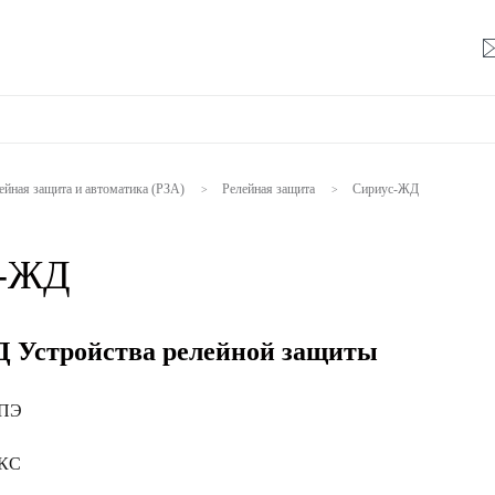
ейная защита и автоматика (РЗА)
Релейная защита
Сириус-ЖД
>
>
с-ЖД
 Устройства релейной защиты
ФПЭ
ФКС