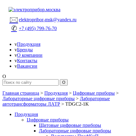
🖂
elektropribor-msk@yandex.ru
✆
+7 (495) 799-76-70
v
Продукция
v
Бренды
v
О компании
v
Контакты
v
Вакансии
O
Главная страница
>
Продукция
>
Цифровые приборы
>
Лабораторные цифровые приборы
>
Лабораторные
автотрансформаторы ЛАТР
>
TDGC2-1K
Продукция
Цифровые приборы
Щитовые цифровые приборы
Лабораторные цифровые приборы