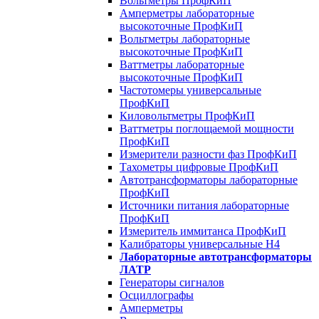
Вольтметры ПрофКиП
Амперметры лабораторные
высокоточные ПрофКиП
Вольтметры лабораторные
высокоточные ПрофКиП
Ваттметры лабораторные
высокоточные ПрофКиП
Частотомеры универсальные
ПрофКиП
Киловольтметры ПрофКиП
Ваттметры поглощаемой мощности
ПрофКиП
Измерители разности фаз ПрофКиП
Тахометры цифровые ПрофКиП
Автотрансформаторы лабораторные
ПрофКиП
Источники питания лабораторные
ПрофКиП
Измеритель иммитанса ПрофКиП
Калибраторы универсальные Н4
Лабораторные автотрансформаторы
ЛАТР
Генераторы сигналов
Осциллографы
Амперметры