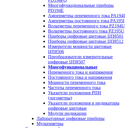
PD194PQ
Многофункциональные приборы
PD194E
Амперметры переменного тока PA194I
Амперметры постоянного тока PA195I
Вольтметры переменного тока PZ194U
Вольтметры постоянного тока PZ195U
Приборы цифровые щитовые ЦП8501
Приборы цифровые щитовые ЦП8512
Измерители мощности щитовые
ЦП8506
Преобразователи измерительные
цифровые ЦП8507
Многофункциональные
Переменного тока и напряжения
Постоянного тока и напряжения
Мощности переменного тока
Частоты переменного тока
Указатели положения РПН
(логометры)
Указатели положения и индикаторы
цифровые щитовые
Модули индикации
Лабораторные цифровые приборы
Мультиметры