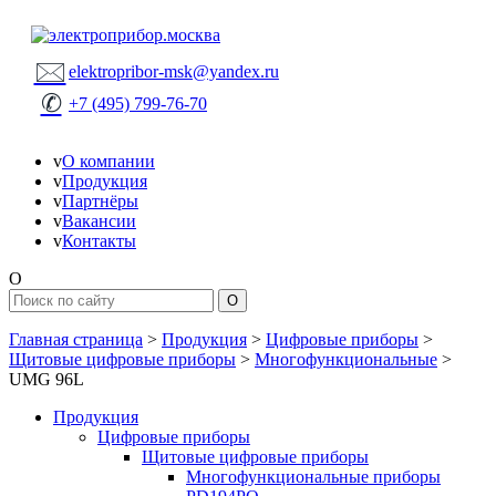
🖂
elektropribor-msk@yandex.ru
✆
+7 (495) 799-76-70
v
О компании
v
Продукция
v
Партнёры
v
Вакансии
v
Контакты
O
Главная страница
>
Продукция
>
Цифровые приборы
>
Щитовые цифровые приборы
>
Многофункциональные
>
UMG 96L
Продукция
Цифровые приборы
Щитовые цифровые приборы
Многофункциональные приборы