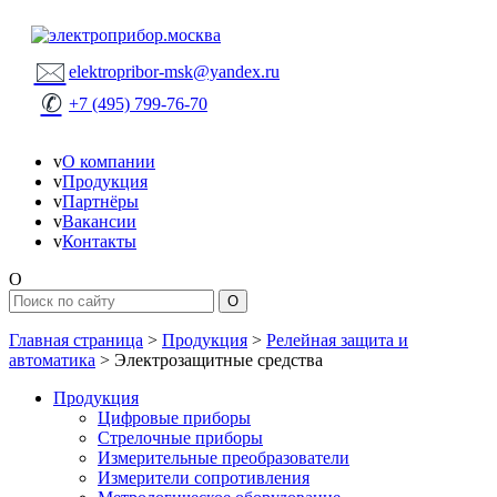
🖂
elektropribor-msk@yandex.ru
✆
+7 (495) 799-76-70
v
О компании
v
Продукция
v
Партнёры
v
Вакансии
v
Контакты
O
Главная страница
>
Продукция
>
Релейная защита и
автоматика
>
Электрозащитные средства
Продукция
Цифровые приборы
Стрелочные приборы
Измерительные преобразователи
Измерители сопротивления